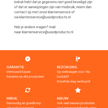
indruk hebt dat je gegevens niet goed beveiligd zijn
of dat er aanwijzingen zijn van misbruik, neem dan
contact op met onze klantenservice of
via klantenservice@usedproducts.nl
Heb je andere vragen? mail
naar klantenservice@usedproducts.nl
GARANTIE
BEZORGING
Vertrouwd kopen
Op werkdagen voor 16u
Garantie op alle producten!
besteld?
Dezelfde dag verstuurd!
INRUIL
NIEUW
Eenvoudig en goedkoop
Ook veel nieuwe producten
van oud naar nieuw!
voor een tweedehands prijs!