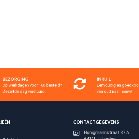
BEZORGING
INRUIL
Op werkdagen voor 16u besteld?
Eenvoudig en goedko
Dezelfde dag verstuurd!
van oud naar nieuw!
IEËN
CONTACTGEGEVENS
Honigmannstraat 37 A