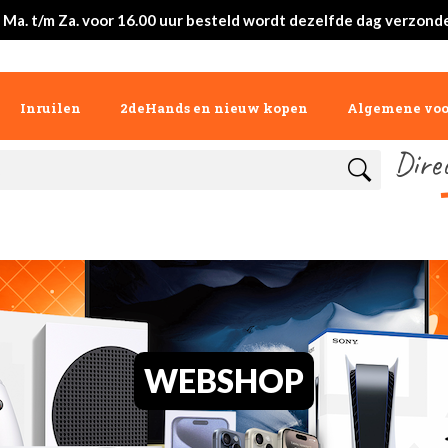
 Ma. t/m Za. voor 16.00 uur besteld wordt dezelfde dag verzond
Inruilen
2deHands en nieuw kopen
Algemene vo
Dire
WEBSHOP