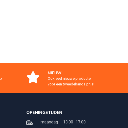
NIEUW
op
Ook veel nieuwe producten
voor een tweedehands prijs!
OPENINGSTIJDEN
maandag
13:00–17:00