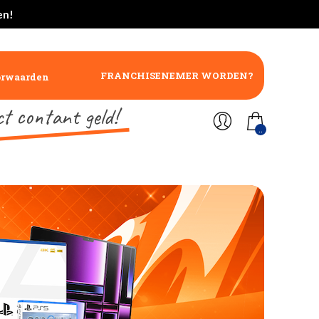
en!
FRANCHISENEMER WORDEN?
orwaarden
ct contant geld!
..