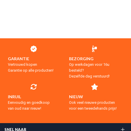
GARANTIE
BEZORGING
Vertrouwd kopen
Op werkdagen voor 16u
Garantie op alle producten!
besteld?
Dezelfde dag verstuurd!
INRUIL
NIEUW
Eenvoudig en goedkoop
Ook veel nieuwe producten
van oud naar nieuw!
voor een tweedehands prijs!
SNEL NAAR