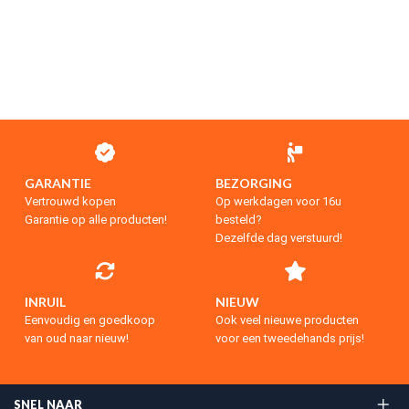
GARANTIE
BEZORGING
Vertrouwd kopen
Op werkdagen voor 16u
Garantie op alle producten!
besteld?
Dezelfde dag verstuurd!
INRUIL
NIEUW
Eenvoudig en goedkoop
Ook veel nieuwe producten
van oud naar nieuw!
voor een tweedehands prijs!
SNEL NAAR