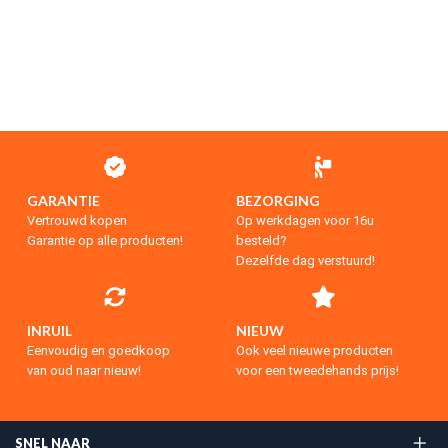
GARANTIE
BEZORGING
Vertrouwd kopen
Op werkdagen voor 16u
Garantie op alle producten!
besteld?
Dezelfde dag verstuurd!
INRUIL
NIEUW
Eenvoudig en goedkoop
Ook veel nieuwe producten
van oud naar nieuw!
voor een tweedehands prijs!
SNEL NAAR