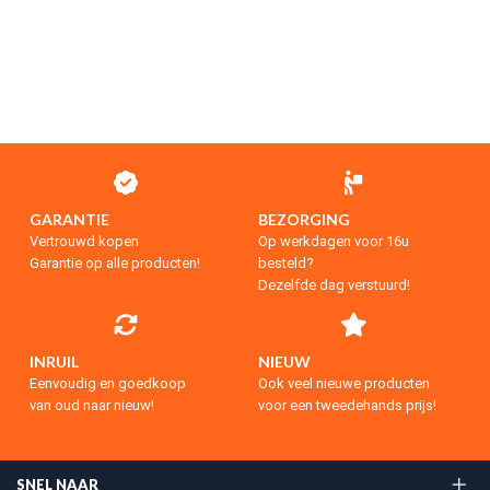
GARANTIE
BEZORGING
Vertrouwd kopen
Op werkdagen voor 16u
Garantie op alle producten!
besteld?
Dezelfde dag verstuurd!
INRUIL
NIEUW
Eenvoudig en goedkoop
Ook veel nieuwe producten
van oud naar nieuw!
voor een tweedehands prijs!
SNEL NAAR