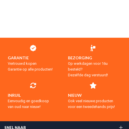
GARANTIE
BEZORGING
Vertrouwd kopen
Op werkdagen voor 16u
Garantie op alle producten!
besteld?
Dezelfde dag verstuurd!
INRUIL
NIEUW
Eenvoudig en goedkoop
Ook veel nieuwe producten
van oud naar nieuw!
voor een tweedehands prijs!
SNEL NAAR