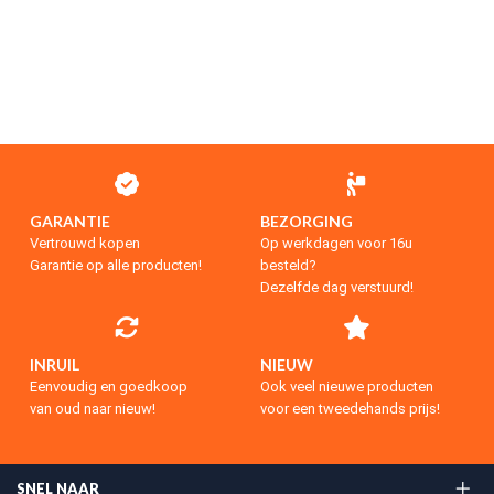
GARANTIE
BEZORGING
Vertrouwd kopen
Op werkdagen voor 16u
Garantie op alle producten!
besteld?
Dezelfde dag verstuurd!
INRUIL
NIEUW
Eenvoudig en goedkoop
Ook veel nieuwe producten
van oud naar nieuw!
voor een tweedehands prijs!
SNEL NAAR