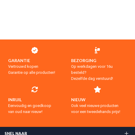
GARANTIE
BEZORGING
Vertrouwd kopen
Op werkdagen voor 16u
Garantie op alle producten!
besteld?
Dezelfde dag verstuurd!
INRUIL
NIEUW
Eenvoudig en goedkoop
Ook veel nieuwe producten
van oud naar nieuw!
voor een tweedehands prijs!
SNEL NAAR