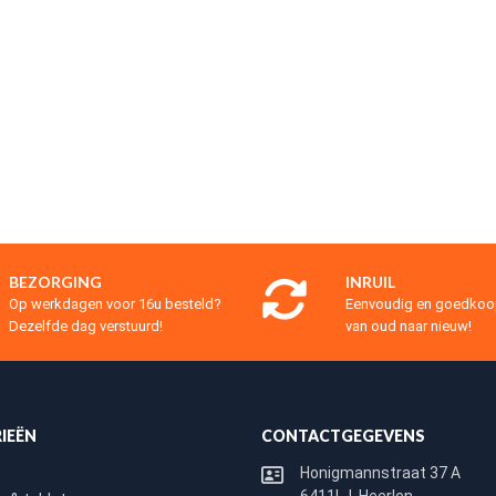
BEZORGING
INRUIL
Op werkdagen voor 16u besteld?
Eenvoudig en goedko
Dezelfde dag verstuurd!
van oud naar nieuw!
IEËN
CONTACTGEGEVENS
Honigmannstraat 37 A