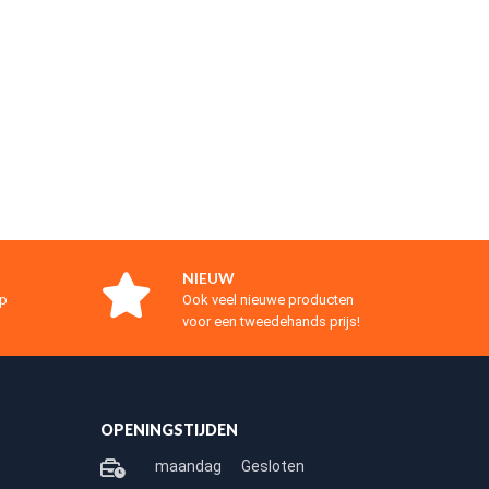
NIEUW
op
Ook veel nieuwe producten
voor een tweedehands prijs!
OPENINGSTIJDEN
maandag
Gesloten