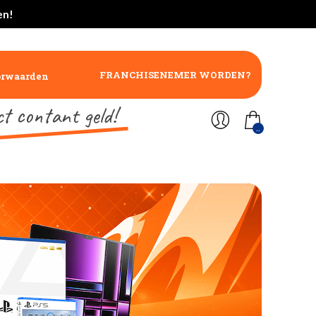
en!
FRANCHISENEMER WORDEN?
orwaarden
ct contant geld!
..