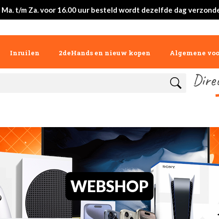
 Ma. t/m Za. voor 16.00 uur besteld wordt dezelfde dag verzond
Inruilen
2deHands en nieuw kopen
Algemene vo
Dire
WEBSHOP