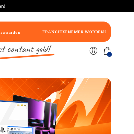
en!
FRANCHISENEMER WORDEN?
orwaarden
ct contant geld!
..