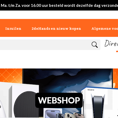
 Ma. t/m Za. voor 16.00 uur besteld wordt dezelfde dag verzond
Inruilen
2deHands en nieuw kopen
Algemene vo
Dire
WEBSHOP