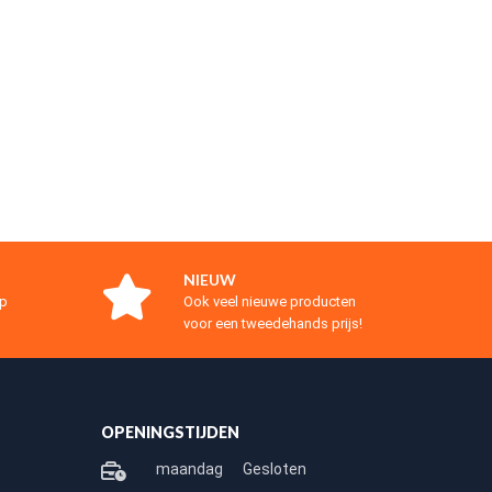
NIEUW
op
Ook veel nieuwe producten
voor een tweedehands prijs!
OPENINGSTIJDEN
maandag
Gesloten