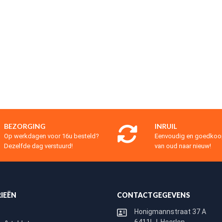
BEZORGING
INRUIL
Op werkdagen voor 16u besteld?
Eenvoudig en goedko
Dezelfde dag verstuurd!
van oud naar nieuw!
IEËN
CONTACTGEGEVENS
Honigmannstraat 37 A