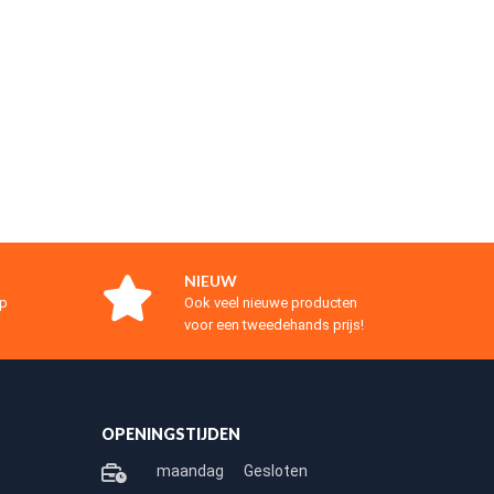
NIEUW
op
Ook veel nieuwe producten
voor een tweedehands prijs!
OPENINGSTIJDEN
maandag
Gesloten