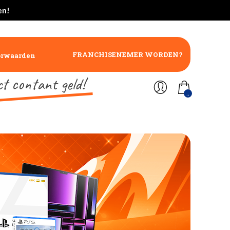
en!
FRANCHISENEMER WORDEN?
orwaarden
ct contant geld!
..