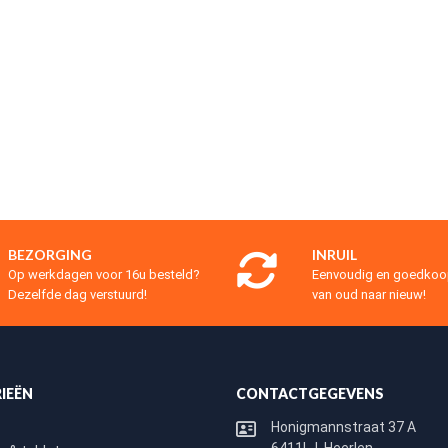
BEZORGING
INRUIL
Op werkdagen voor 16u besteld?
Eenvoudig en goedko
Dezelfde dag verstuurd!
van oud naar nieuw!
IEËN
CONTACTGEGEVENS
Honigmannstraat 37 A