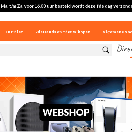
 Ma. t/m Za. voor 16.00 uur besteld wordt dezelfde dag verzond
Inruilen
2deHands en nieuw kopen
Algemene vo
Dire
WEBSHOP