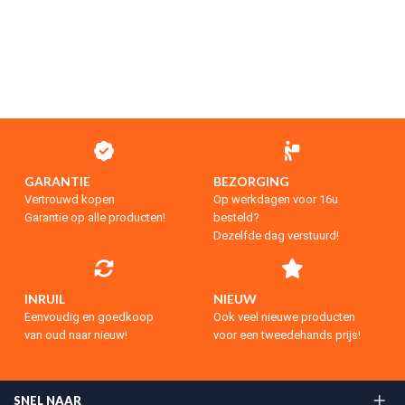
GARANTIE
BEZORGING
Vertrouwd kopen
Op werkdagen voor 16u
Garantie op alle producten!
besteld?
Dezelfde dag verstuurd!
INRUIL
NIEUW
Eenvoudig en goedkoop
Ook veel nieuwe producten
van oud naar nieuw!
voor een tweedehands prijs!
SNEL NAAR