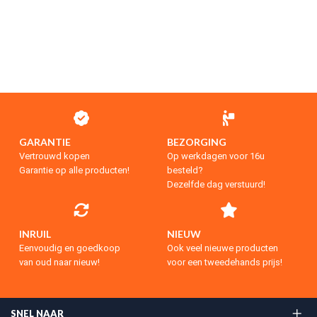
GARANTIE
BEZORGING
Vertrouwd kopen
Op werkdagen voor 16u
Garantie op alle producten!
besteld?
Dezelfde dag verstuurd!
INRUIL
NIEUW
Eenvoudig en goedkoop
Ook veel nieuwe producten
van oud naar nieuw!
voor een tweedehands prijs!
SNEL NAAR