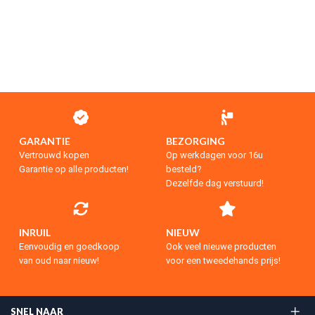
GARANTIE
BEZORGING
Vertrouwd kopen
Op werkdagen voor 16u
Garantie op alle producten!
besteld?
Dezelfde dag verstuurd!
INRUIL
NIEUW
Eenvoudig en goedkoop
Ook veel nieuwe producten
van oud naar nieuw!
voor een tweedehands prijs!
SNEL NAAR