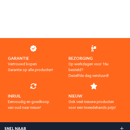
GARANTIE
BEZORGING
Vertrouwd kopen
Op werkdagen voor 16u
Garantie op alle producten!
besteld?
Dezelfde dag verstuurd!
INRUIL
NIEUW
Eenvoudig en goedkoop
Ook veel nieuwe producten
van oud naar nieuw!
voor een tweedehands prijs!
SNEL NAAR