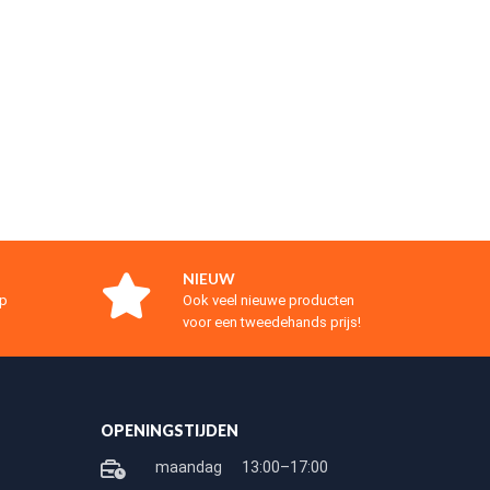
NIEUW
op
Ook veel nieuwe producten
voor een tweedehands prijs!
OPENINGSTIJDEN
maandag
13:00–17:00