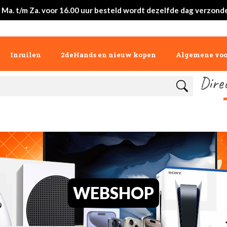
 Ma. t/m Za. voor 16.00 uur besteld wordt dezelfde dag verzond
Inruilen
2deHands en nieuw kopen
Algemene vo
Dire
WEBSHOP