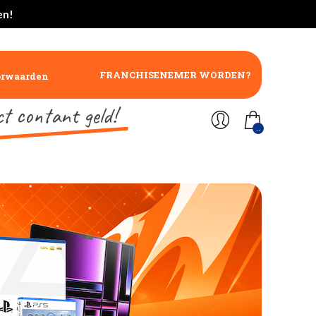
en!
FRANCHISENEMER WORDEN?
orwaarden
ct contant geld!
..