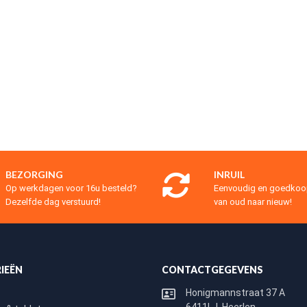
BEZORGING
INRUIL
Op werkdagen voor 16u besteld?
Eenvoudig en goedko
Dezelfde dag verstuurd!
van oud naar nieuw!
IEËN
CONTACTGEGEVENS
Honigmannstraat 37 A