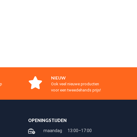
NIEUW
op
Ook veel nieuwe producten
voor een tweedehands prijs!
OPENINGSTIJDEN
maandag
13:00–17:00