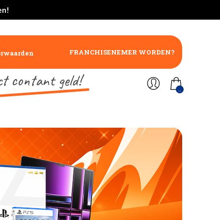
en!
FRANCHISENEMER WORDEN?
orwaarden
ct contant geld!
..