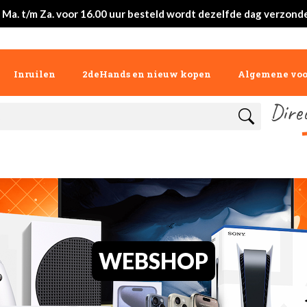
 Ma. t/m Za. voor 16.00 uur besteld wordt dezelfde dag verzond
Inruilen
2deHands en nieuw kopen
Algemene vo
Dire
WEBSHOP