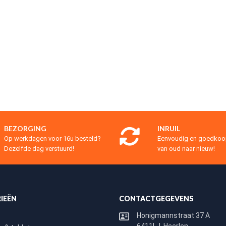
BEZORGING
INRUIL
Op werkdagen voor 16u besteld?
Eenvoudig en goedko
Dezelfde dag verstuurd!
van oud naar nieuw!
IEËN
CONTACTGEGEVENS
Honigmannstraat 37 A