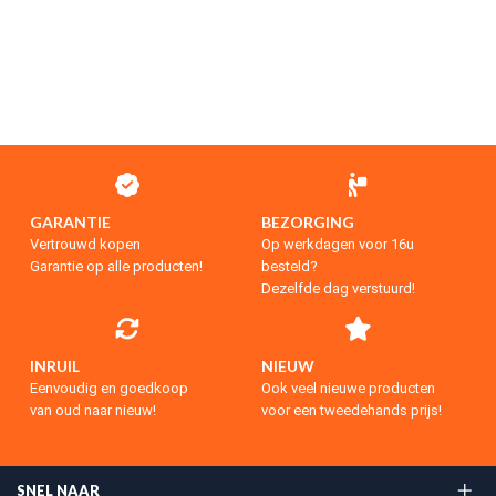
GARANTIE
BEZORGING
Vertrouwd kopen
Op werkdagen voor 16u
Garantie op alle producten!
besteld?
Dezelfde dag verstuurd!
INRUIL
NIEUW
Eenvoudig en goedkoop
Ook veel nieuwe producten
van oud naar nieuw!
voor een tweedehands prijs!
SNEL NAAR