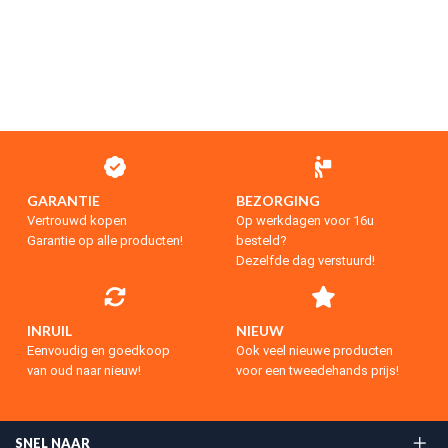
GARANTIE
BEZORGING
Vertrouwd kopen
Op werkdagen voor 16u
Garantie op alle producten!
besteld?
Dezelfde dag verstuurd!
INRUIL
NIEUW
Eenvoudig en goedkoop
Ook veel nieuwe producten
van oud naar nieuw!
voor een tweedehands prijs!
SNEL NAAR