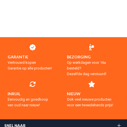
GARANTIE
BEZORGING
Vertrouwd kopen
Op werkdagen voor 16u
Garantie op alle producten!
besteld?
Dezelfde dag verstuurd!
INRUIL
NIEUW
Eenvoudig en goedkoop
Ook veel nieuwe producten
van oud naar nieuw!
voor een tweedehands prijs!
SNEL NAAR