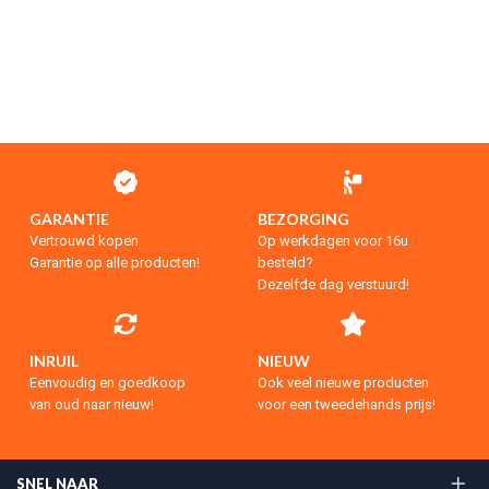
GARANTIE
BEZORGING
Vertrouwd kopen
Op werkdagen voor 16u
Garantie op alle producten!
besteld?
Dezelfde dag verstuurd!
INRUIL
NIEUW
Eenvoudig en goedkoop
Ook veel nieuwe producten
van oud naar nieuw!
voor een tweedehands prijs!
SNEL NAAR