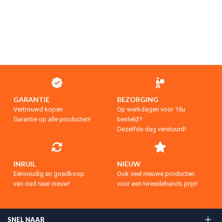
GARANTIE
BEZORGING
Vertrouwd kopen
Op werkdagen voor 16u
Garantie op alle producten!
besteld?
Dezelfde dag verstuurd!
INRUIL
NIEUW
Eenvoudig en goedkoop
Ook veel nieuwe producten
van oud naar nieuw!
voor een tweedehands prijs!
SNEL NAAR