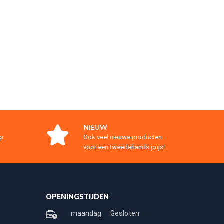
NIEUW
op
Ook veel nieuwe producten
voor een tweedehands prijs!
OPENINGSTIJDEN
maandag
Gesloten