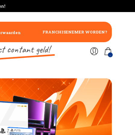
en!
FRANCHISENEMER WORDEN?
orwaarden
ct contant geld!
..