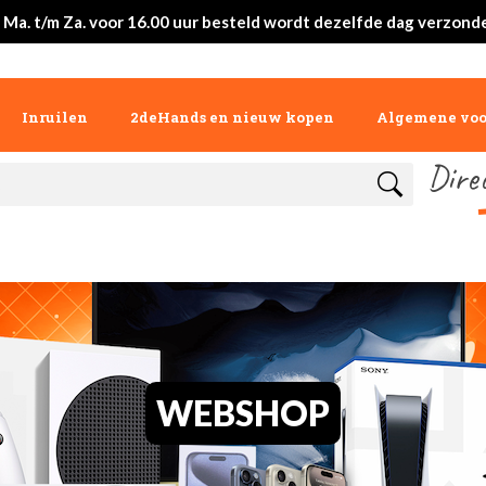
 Ma. t/m Za. voor 16.00 uur besteld wordt dezelfde dag verzond
Inruilen
2deHands en nieuw kopen
Algemene vo
Dire
WEBSHOP