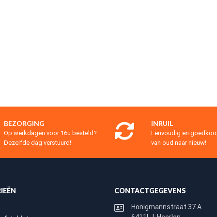
BEZORGING
INRUIL
Op werkdagen voor 16u besteld?
Eenvoudig en goedko
Dezelfde dag verstuurd!
van oud naar nieuw!
IEËN
CONTACTGEGEVENS
Honigmannstraat 37 A