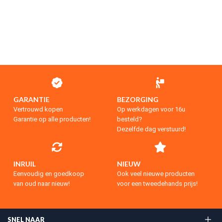
GARANTIE
BEZORGING
Vertrouwd kopen
Op werkdagen voor 16u
Garantie op alle producten!
besteld?
Dezelfde dag verstuurd!
INRUIL
NIEUW
Eenvoudig en goedkoop
Ook veel nieuwe producten
van oud naar nieuw!
voor een tweedehands prijs!
SNEL NAAR