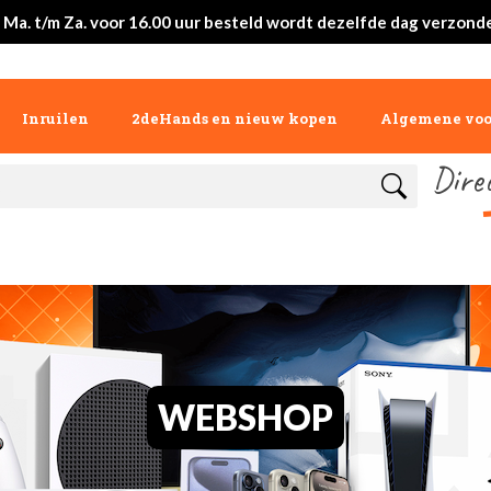
 Ma. t/m Za. voor 16.00 uur besteld wordt dezelfde dag verzond
Inruilen
2deHands en nieuw kopen
Algemene vo
Dire
WEBSHOP