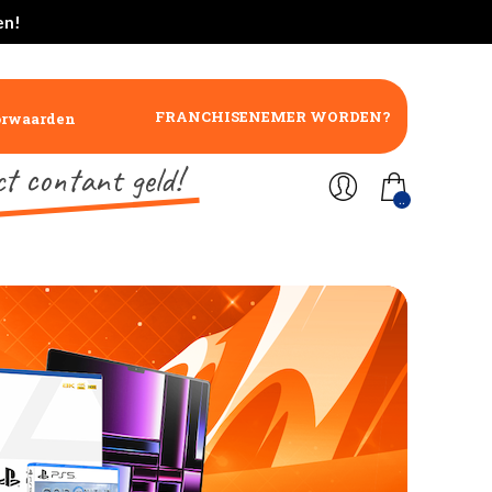
en!
FRANCHISENEMER WORDEN?
orwaarden
ct contant geld!
..