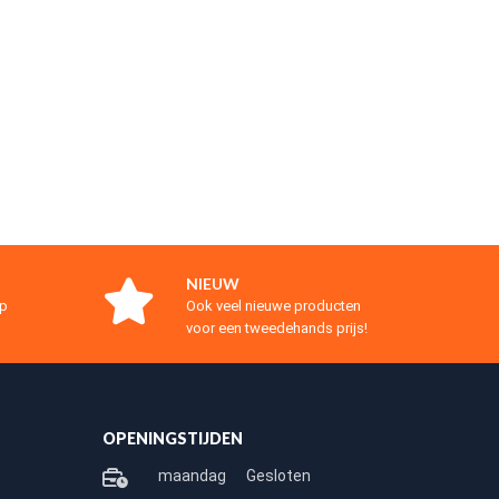
NIEUW
op
Ook veel nieuwe producten
voor een tweedehands prijs!
OPENINGSTIJDEN
maandag
Gesloten