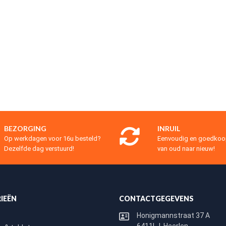
BEZORGING
INRUIL
Op werkdagen voor 16u besteld?
Eenvoudig en goedko
Dezelfde dag verstuurd!
van oud naar nieuw!
IEËN
CONTACTGEGEVENS
Honigmannstraat 37 A