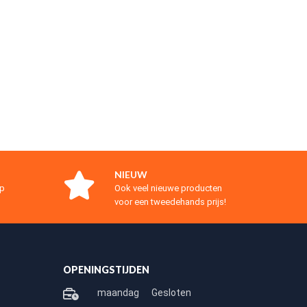
NIEUW
op
Ook veel nieuwe producten
voor een tweedehands prijs!
OPENINGSTIJDEN
maandag
Gesloten