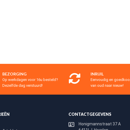
BEZORGING
INRUIL
Op werkdagen voor 16u besteld?
Eenvoudig en goedko
Dezelfde dag verstuurd!
van oud naar nieuw!
IEËN
CONTACTGEGEVENS
Honigmannstraat 37 A