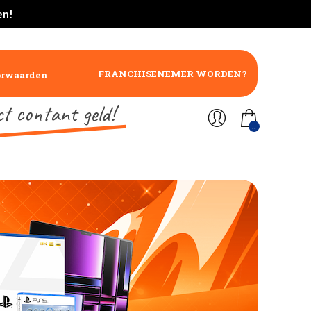
en!
FRANCHISENEMER WORDEN?
orwaarden
ct contant geld!
..