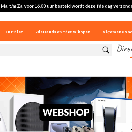
 Ma. t/m Za. voor 16.00 uur besteld wordt dezelfde dag verzond
Inruilen
2deHands en nieuw kopen
Algemene vo
Dire
WEBSHOP