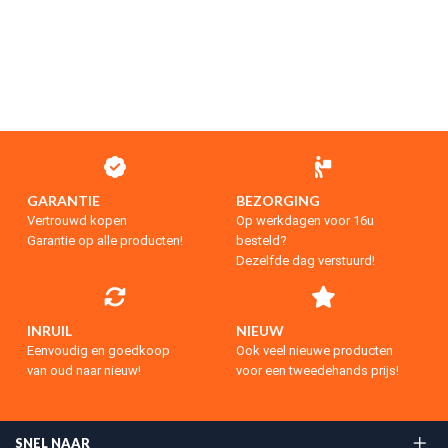
GARANTIE
BEZORGING
Vertrouwd kopen
Op werkdagen voor 16u
Garantie op alle producten!
besteld?
Dezelfde dag verstuurd!
INRUIL
NIEUW
Eenvoudig en goedkoop
Ook veel nieuwe producten
van oud naar nieuw!
voor een tweedehands prijs!
SNEL NAAR