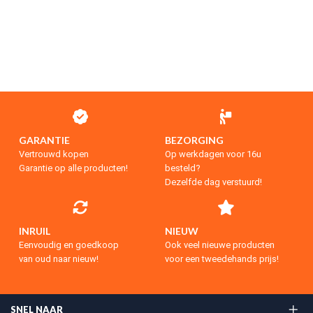
GARANTIE
BEZORGING
Vertrouwd kopen
Op werkdagen voor 16u
Garantie op alle producten!
besteld?
Dezelfde dag verstuurd!
INRUIL
NIEUW
Eenvoudig en goedkoop
Ook veel nieuwe producten
van oud naar nieuw!
voor een tweedehands prijs!
SNEL NAAR