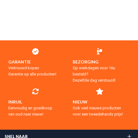
GARANTIE
BEZORGING
Vertrouwd kopen
Op werkdagen voor 16u
Garantie op alle producten!
besteld?
Dezelfde dag verstuurd!
INRUIL
NIEUW
Eenvoudig en goedkoop
Ook veel nieuwe producten
van oud naar nieuw!
voor een tweedehands prijs!
SNEL NAAR