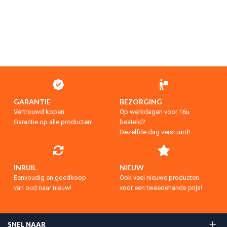
GARANTIE
BEZORGING
Vertrouwd kopen
Op werkdagen voor 16u
Garantie op alle producten!
besteld?
Dezelfde dag verstuurd!
INRUIL
NIEUW
Eenvoudig en goedkoop
Ook veel nieuwe producten
van oud naar nieuw!
voor een tweedehands prijs!
SNEL NAAR