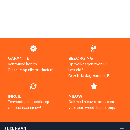
GARANTIE
BEZORGING
Vertrouwd kopen
Op werkdagen voor 16u
Garantie op alle producten!
besteld?
Dezelfde dag verstuurd!
INRUIL
NIEUW
Eenvoudig en goedkoop
Ook veel nieuwe producten
van oud naar nieuw!
voor een tweedehands prijs!
SNEL NAAR