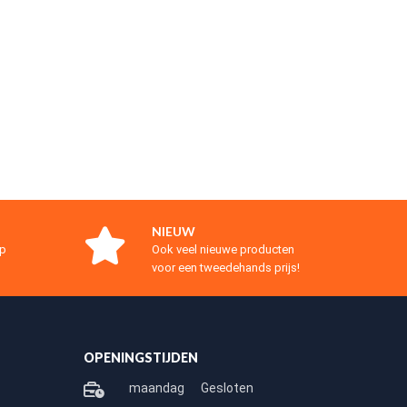
NIEUW
op
Ook veel nieuwe producten
voor een tweedehands prijs!
OPENINGSTIJDEN
maandag
Gesloten