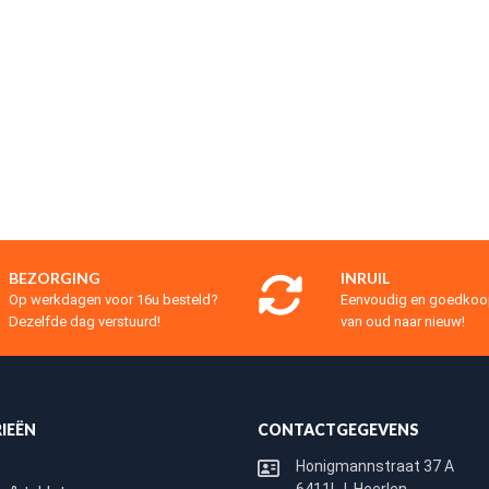
BEZORGING
INRUIL
Op werkdagen voor 16u besteld?
Eenvoudig en goedko
Dezelfde dag verstuurd!
van oud naar nieuw!
IEËN
CONTACTGEGEVENS
Honigmannstraat 37 A