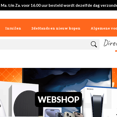
 Ma. t/m Za. voor 16.00 uur besteld wordt dezelfde dag verzond
Inruilen
2deHands en nieuw kopen
Algemene vo
Dire
WEBSHOP