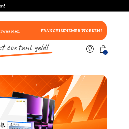
en!
FRANCHISENEMER WORDEN?
orwaarden
ct contant geld!
..