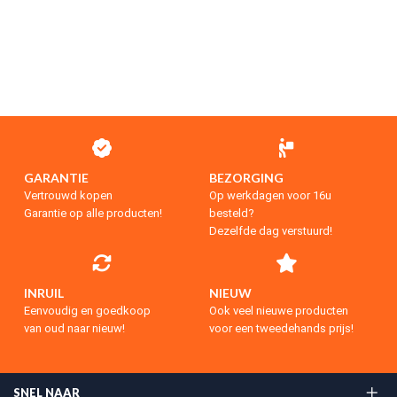
GARANTIE
BEZORGING
Vertrouwd kopen
Op werkdagen voor 16u
Garantie op alle producten!
besteld?
Dezelfde dag verstuurd!
INRUIL
NIEUW
Eenvoudig en goedkoop
Ook veel nieuwe producten
van oud naar nieuw!
voor een tweedehands prijs!
SNEL NAAR