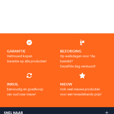
GARANTIE
BEZORGING
Vertrouwd kopen
Op werkdagen voor 16u
Garantie op alle producten!
besteld?
Dezelfde dag verstuurd!
INRUIL
NIEUW
Eenvoudig en goedkoop
Ook veel nieuwe producten
van oud naar nieuw!
voor een tweedehands prijs!
SNEL NAAR