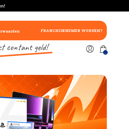
en!
FRANCHISENEMER WORDEN?
orwaarden
ct contant geld!
..