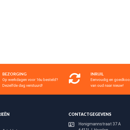
BEZORGING
INRUIL
Op werkdagen voor 16u besteld?
Eenvoudig en goedko
Dezelfde dag verstuurd!
van oud naar nieuw!
IEËN
CONTACTGEGEVENS
Honigmannstraat 37 A