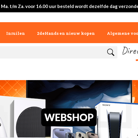
 Ma. t/m Za. voor 16.00 uur besteld wordt dezelfde dag verzond
Inruilen
2deHands en nieuw kopen
Algemene vo
Dire
WEBSHOP