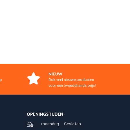
NIEUW
op
Ook veel nieuwe producten
voor een tweedehands prijs!
OPENINGSTIJDEN
maandag
Gesloten