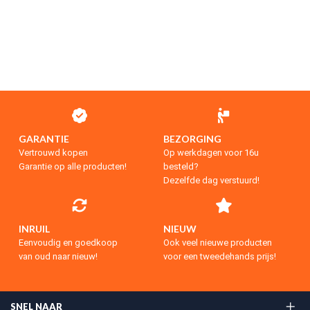
GARANTIE
BEZORGING
Vertrouwd kopen
Op werkdagen voor 16u
Garantie op alle producten!
besteld?
Dezelfde dag verstuurd!
INRUIL
NIEUW
Eenvoudig en goedkoop
Ook veel nieuwe producten
van oud naar nieuw!
voor een tweedehands prijs!
SNEL NAAR